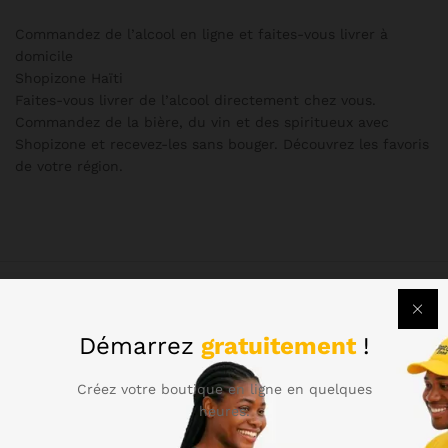
Commandez de l’alcool en ligne et faites-vous livrer à
domicile
Shopizone Haïti
Faites-vous livrer de l’alcool directement chez vous.
Commandez de la bière, du vin et des spiritueux avec
Shopizone et recevez-les sans bouger. Découvrez les favoris
de votre région.
Démarrez
gratuitement
!
Créez votre boutique en ligne en quelques
heures.