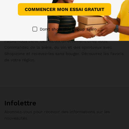
COMMENCER MON ESSAI GRATUIT
Commandez de l’alcool en ligne et faites-vous livrer à
domicile
Don't show this popup again
Shopizone Haïti
Faites-vous livrer de l’alcool directement chez vous.
Commandez de la bière, du vin et des spiritueux avec
Shopizone et recevez-les sans bouger. Découvrez les favoris
de votre région.
Infolettre
Abonnez-vous pour recevoir des informations sur les
nouveautés.