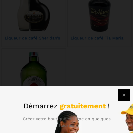
Liqueur de café Sheridan’s
Liqueur de café Tia Maria
Démarrez
gratuitement
!
Créez votre boutique en ligne en quelques
heures.
Martini Extra Dry