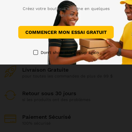
Créez votre boutique en ligne en quelques
heures.
Infolettre
Abonnez-vous pour recevoir des informations sur les
COMMENCER MON ESSAI GRATUIT
nouveautés.
Don't show this popup again
Livraison Gratuite
pour toutes les commandes de plus de 99 $
Retour sous 30 jours
si les produits ont des problèmes
Paiement Sécurisé
100% sécurisé