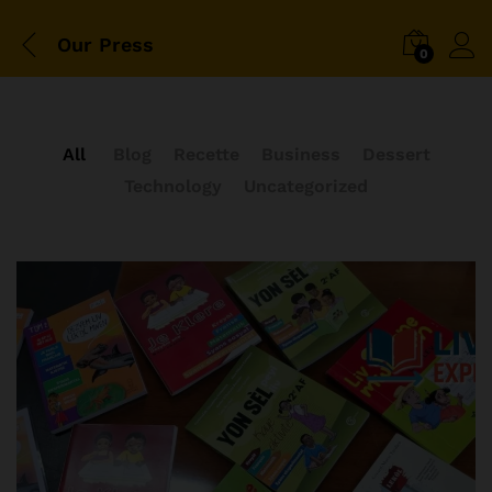
Our Press
0
All
Blog
Recette
Business
Dessert
Technology
Uncategorized