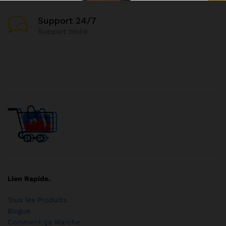
Support 24/7
Support dédié
Lien Rapide.
Tous les Produits
.
Blogue
Comment ça Marche