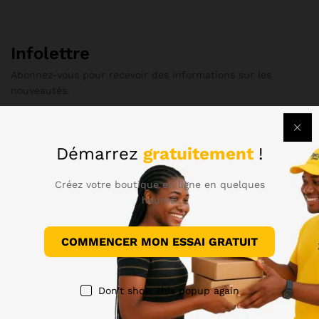
Infolettre
Abonnez-vous pour recevoir des informations sur les
nouveautés.
Démarrez
gratuitement
!
Livraison Gratuite
Créez votre boutique en ligne en quelques
pour toutes les commandes de plus de 99 $
heures.
Retour sous 30 jours
COMMENCER MON ESSAI GRATUIT
si les produits ont des problèmes
Paiement Sécurisé
Don't show this popup again
100% sécurisé