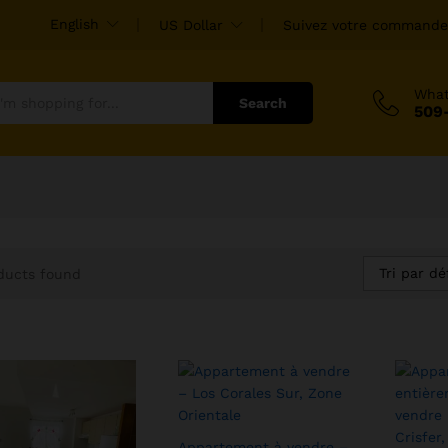
English
US Dollar
Suivez votre commande
Wha
Search
509
Tri par dé
ducts found
Appartement à vendre –