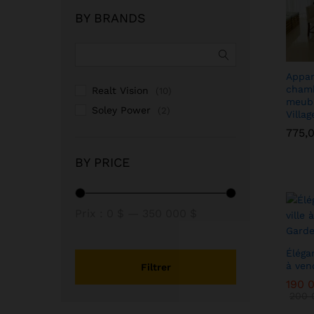
BY BRANDS
Appar
chamb
Realt Vision
(10)
meubl
Soley Power
(2)
Villa
775,
775,
BY PRICE
Prix :
0 $
—
350 000 $
Éléga
à ven
Filtrer
190 
190 
200 
200 