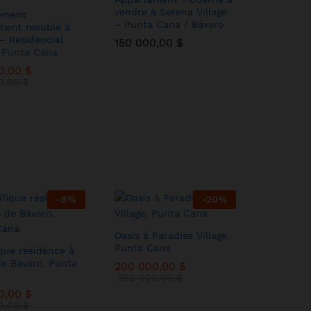
vendre à Serena Village
ement
– Punta Cana / Bávaro
ement meublé à
– Residencial
150 000,00
150 000,00
$
$
, Punta Cana
00,00
00,00
$
$
00,00
00,00
$
$
-
8
%
-
20
%
Oasis à Paradise Village,
Punta Cana
que résidence à
de Bávaro, Punta
200 000,00
200 000,00
$
$
250 000,00
250 000,00
$
$
00,00
00,00
$
$
00,00
00,00
$
$