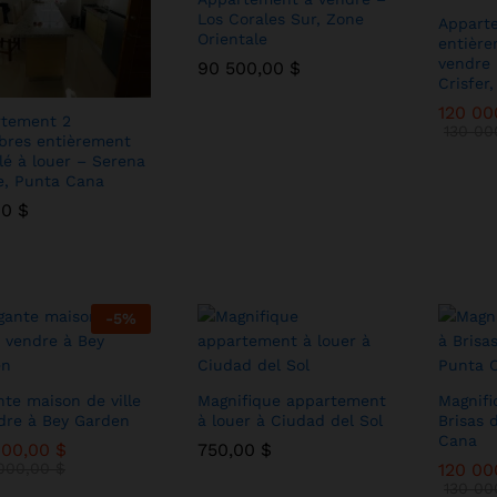
Los Corales Sur, Zone
Appart
Orientale
entièr
vendre 
90 500,00
90 500,00
$
$
Crisfer
120 0
120 0
tement 2
130 0
130 0
res entièrement
é à louer – Serena
ge, Punta Cana
00
00
$
$
-
5
%
nte maison de ville
Magnifique appartement
Magnifi
dre à Bey Garden
à louer à Ciudad del Sol
Brisas 
Cana
000,00
000,00
$
$
750,00
750,00
$
$
000,00
000,00
$
$
120 0
120 0
130 0
130 0