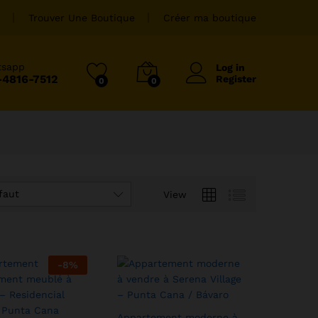
Trouver Une Boutique
Créer ma boutique
tsapp
Log in
-4816-7512
Register
0
0
faut
View
-
8
%
Appartement moderne à