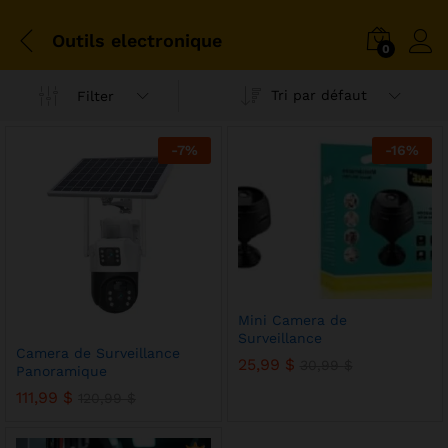
Outils electronique
0
Tri par défaut
Filter
-
7
%
-
16
%
Mini Camera de
Surveillance
Camera de Surveillance
25,99
$
30,99
$
Panoramique
111,99
$
120,99
$