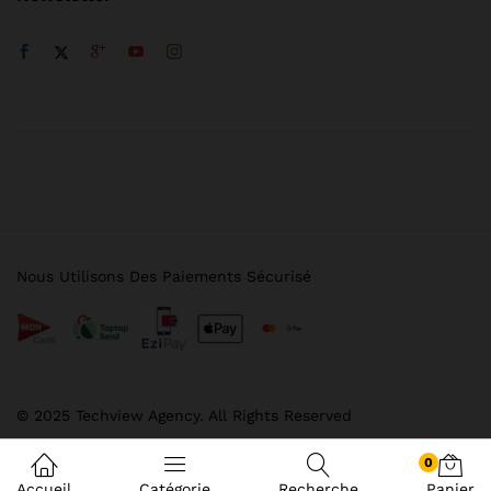
Nous Utilisons Des Paiements Sécurisé
© 2025 Techview Agency. All Rights Reserved
0
Accueil
Catégorie
Recherche
Panier