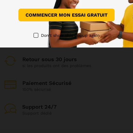
COMMENCER MON ESSAI GRATUIT
Livraison Gratuite
Don't show this popup again
pour toutes les commandes de plus de 99 $
Retour sous 30 jours
si les produits ont des problèmes
Paiement Sécurisé
100% sécurisé
Support 24/7
Support dédié