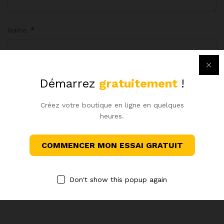
Name
*
Email
*
Démarrez
gratuitement
!
Créez votre boutique en ligne en quelques
heures.
Enregistrer mon nom, mon e-mail et mon site dans le
COMMENCER MON ESSAI GRATUIT
navigateur pour mon prochain commentaire.
Don't show this popup again