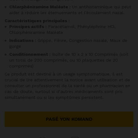
Chlorphéniramine Maléate :
Un antihistaminique qui peut
aider à réduire les éternuements et l’écoulement nasal.
Caractéristiques principales :
Principes actifs :
Paracétamol, Phényléphrine HCl,
Chlorphéniramine Maléate
Indications :
Grippe, Fièvre, Congestion nasale, Maux de
gorge
Conditionnement :
Boîte de 10 x 2 x 10 Comprimés (soit
un total de 200 comprimés, ou 10 plaquettes de 20
comprimés)
Ce produit est destiné à un usage symptomatique. Il est
crucial de lire attentivement la notice avant utilisation et de
consulter un professionnel de la santé ou un pharmacien en
cas de doute, surtout si d’autres médicaments sont pris
simultanément ou si les symptômes persistent.
PASÉ YON KOMAND