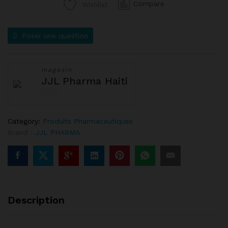
Compare
Wishlist
Poser une question
magasin
JJL Pharma Haiti
0
s
Category:
Produits Pharmaceutiques
u
Brand :
JJL PHARMA
r
5
Description