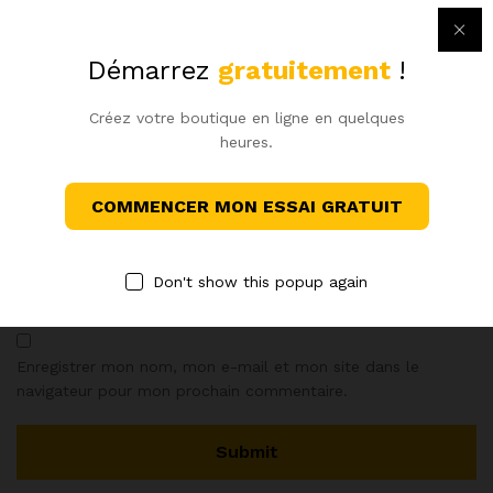
Démarrez
gratuitement
!
Créez votre boutique en ligne en quelques
Name
*
heures.
COMMENCER MON ESSAI GRATUIT
Email
*
Don't show this popup again
Enregistrer mon nom, mon e-mail et mon site dans le
navigateur pour mon prochain commentaire.