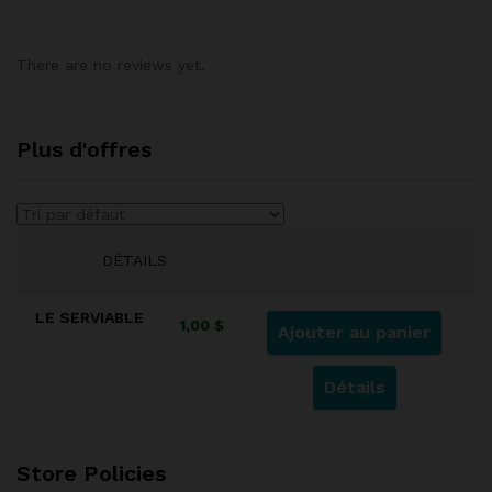
There are no reviews yet.
Plus d'offres
DÉTAILS
LE SERVIABLE
1,00
$
Ajouter au panier
0
Détails
s
u
r
5
Store Policies