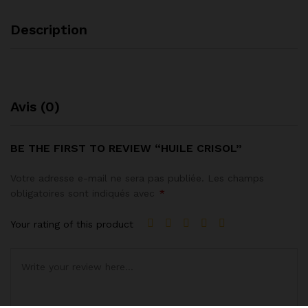
Description
Avis (0)
BE THE FIRST TO REVIEW “HUILE CRISOL”
Votre adresse e-mail ne sera pas publiée.
Les champs
obligatoires sont indiqués avec
*
Your rating of this product