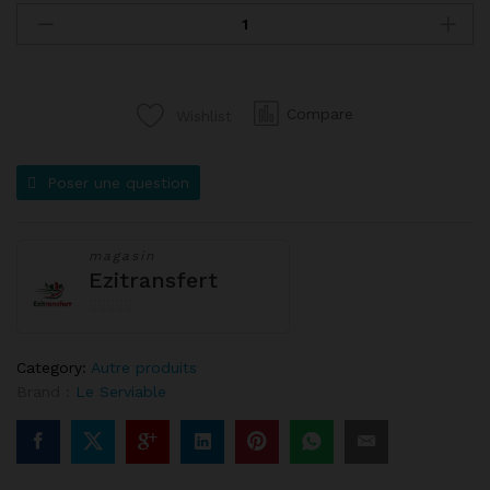
Compare
Wishlist
Poser une question
magasin
Ezitransfert
0
s
Category:
Autre produits
u
Brand :
Le Serviable
r
5