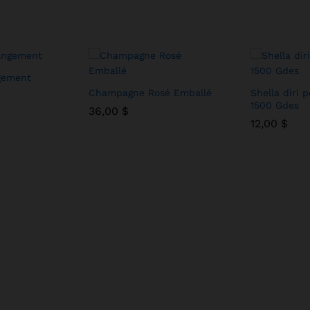
gement
Champagne Rosé Emballé
Shella diri
1500 Gdes
36,00
36,00
$
$
12,00
12,00
$
$