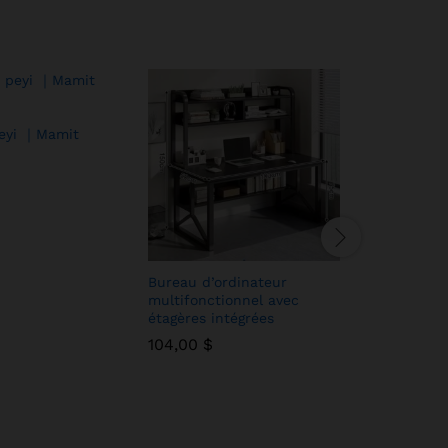
 peyi ｜Mamit
Bureau d’ordinateur
Meuble à
multifonctionnel avec
bois de s
étagères intégrées
tiroir et 
multifonc
104,00
104,00
$
$
70,00
70,00
$
$