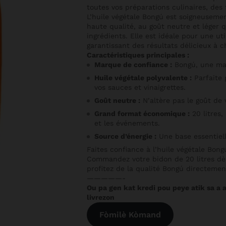
toutes vos préparations culinaires, des 
L’huile végétale Bongú est soigneusemen
haute qualité, au goût neutre et léger 
ingrédients. Elle est idéale pour une ut
garantissant des résultats délicieux à c
Caractéristiques principales :
Marque de confiance :
Bongú, une mar
Huile végétale polyvalente :
Parfaite p
vos sauces et vinaigrettes.
Goût neutre :
N’altère pas le goût de 
Grand format économique :
20 litres,
et les événements.
Source d’énergie :
Une base essentiell
Faites confiance à l’huile végétale Bong
Commandez votre bidon de 20 litres dè
profitez de la qualité Bongú directemen
—————-
Ou pa gen kat kredi pou peye atik sa a a
livrezon
Fòmilè Kòmand