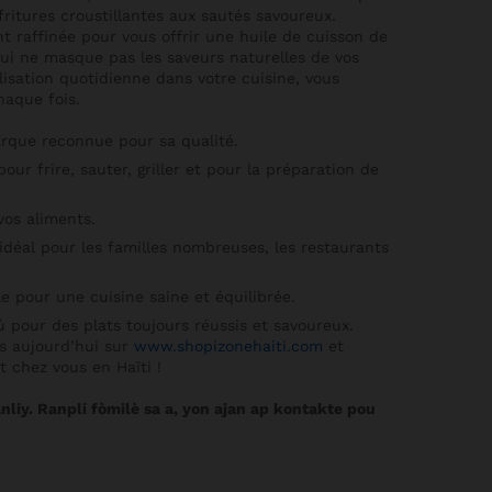
fritures croustillantes aux sautés savoureux.
t raffinée pour vous offrir une huile de cuisson de
qui ne masque pas les saveurs naturelles de vos
ilisation quotidienne dans votre cuisine, vous
haque fois.
que reconnue pour sa qualité.
our frire, sauter, griller et pour la préparation de
vos aliments.
 idéal pour les familles nombreuses, les restaurants
e pour une cuisine saine et équilibrée.
ú pour des plats toujours réussis et savoureux.
s aujourd’hui sur
www.shopizonehaiti.com
et
t chez vous en Haïti !
nliy. Ranpli fòmilè sa a, yon ajan ap kontakte pou