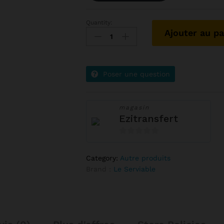
Quantity:
Ajouter au pa
Poser une question
magasin
Ezitransfert
0
s
Category:
Autre produits
u
Brand :
Le Serviable
r
5