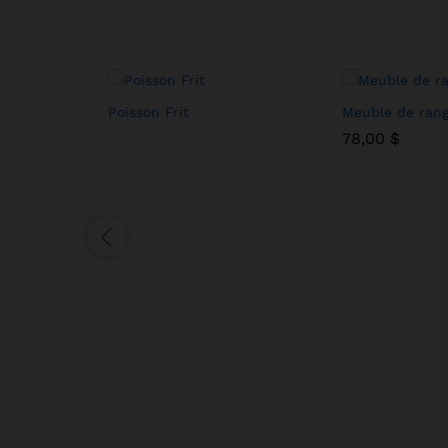
Poisson Frit
Meuble de ran
78,00
78,00
$
$