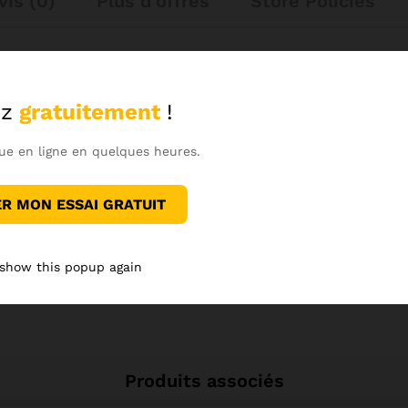
vis (0)
Plus d'offres
Store Policies
z
gratuitement
!
ue en ligne en quelques heures.
Voir sur Instagram
 MON ESSAI GRATUIT
 show this popup again
Produits associés