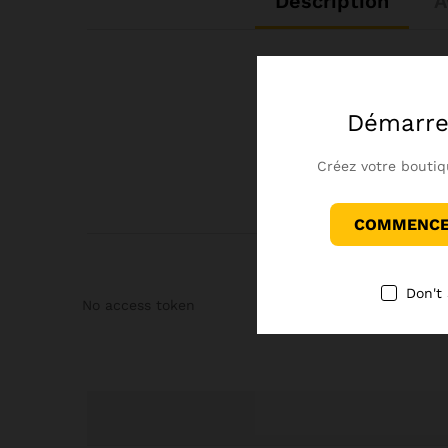
Description
A
Démarre
Créez votre boutiq
COMMENCER
Don't
No access token