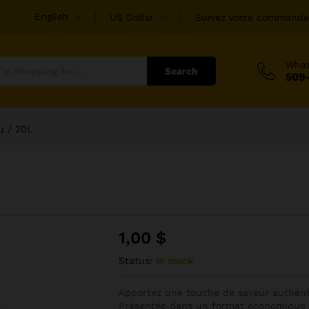
English
US Dollar
Suivez votre commande
Wha
Search
509
u / 20L
1,00
$
Status:
In stock
Apportez une touche de saveur authenti
Présentée dans un format économique de