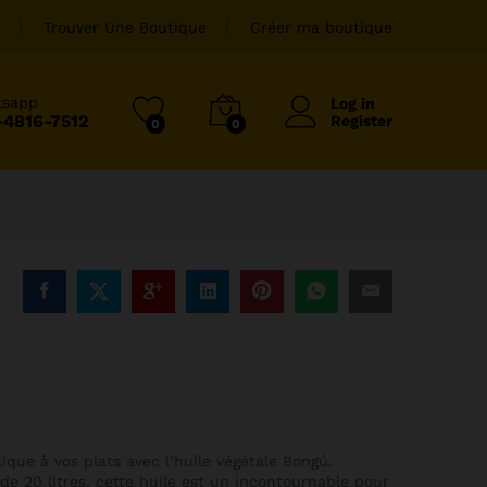
Trouver Une Boutique
Créer ma boutique
tsapp
Log in
-4816-7512
Register
0
0
que à vos plats avec l’huile végétale Bongú.
 20 litres, cette huile est un incontournable pour