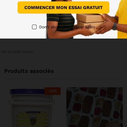
COMMENCER MON ESSAI GRATUIT
Il n'y a pas encore de demandes de renseignements.
Don't show this popup again
Voir sur Instagram
No access token
Produits associés
-
11
%