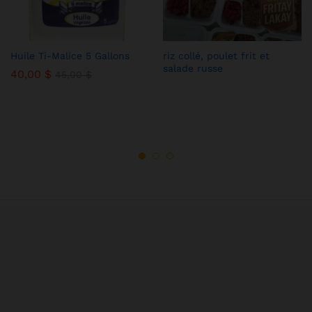
Huile Ti-Malice 5 Gallons
riz collé, poulet frit et
salade russe
40,00
$
45,00
$