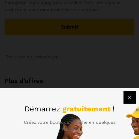
Enregistrer mon nom, mon e-mail et mon site dans le
navigateur pour mon prochain commentaire.
There are no reviews yet.
Plus d'offres
Plus d'offres pour ce produit!
Démarrez
gratuitement
!
Store Policies
Créez votre boutique en ligne en quelques
heures.
Renseignements