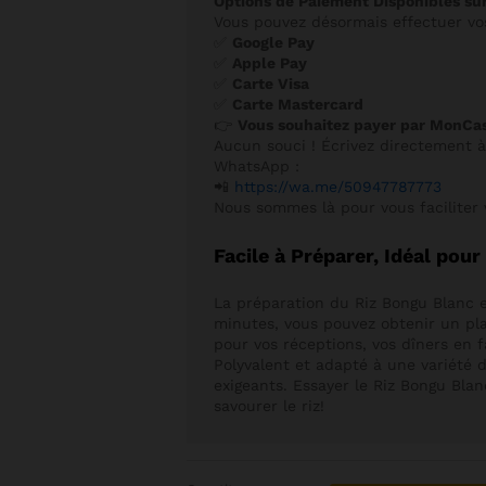
Options de Paiement Disponibles sur
Vous pouvez désormais effectuer vo
✅
Google Pay
✅
Apple Pay
✅
Carte Visa
✅
Carte Mastercard
👉
Vous souhaitez payer par MonCa
Aucun souci ! Écrivez directement 
WhatsApp :
📲
https://wa.me/50947787773
Nous sommes là pour vous faciliter 
Facile à Préparer, Idéal pou
La préparation du Riz Bongu Blanc 
minutes, vous pouvez obtenir un plat
pour vos réceptions, vos dîners en 
Polyvalent et adapté à une variété de
exigeants. Essayer le Riz Bongu Bla
savourer le riz!