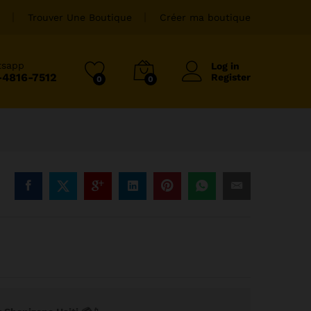
Trouver Une Boutique
Créer ma boutique
tsapp
Log in
-4816-7512
Register
0
0