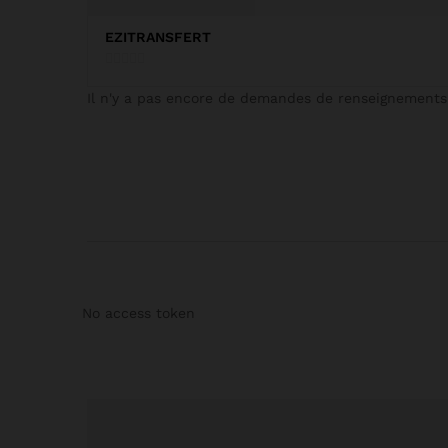
EZITRANSFERT
0
Il n'y a pas encore de demandes de renseignements
s
u
r
5
No access token