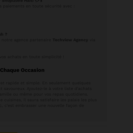
 Shopizone Haiti 💳📱
s paiements en toute sécurité avec :
sh ?
à notre agence partenaire
Techview Agency
via
vos achats en toute simplicité !
r Chaque Occasion
est rapide et simple. En seulement quelques
 savoureux. Ajoutez-le à votre liste d'achats
famille ou même pour vos repas quotidiens.
 cuisines, il saura satisfaire les palais les plus
nc, c'est embrasser une nouvelle façon de