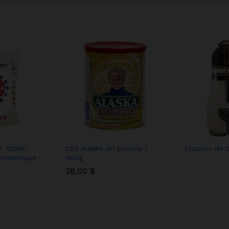
c Tòbèk-
Lait Alaska en poudre /
Liqueur de c
économique
400g
38,00
38,00
$
$