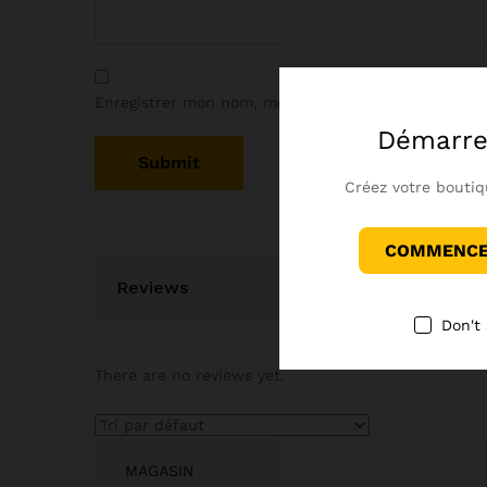
Enregistrer mon nom, mon e-mail et mon site dans
Démarre
Créez votre boutiq
COMMENCER
Reviews
Don't
There are no reviews yet.
MAGASIN