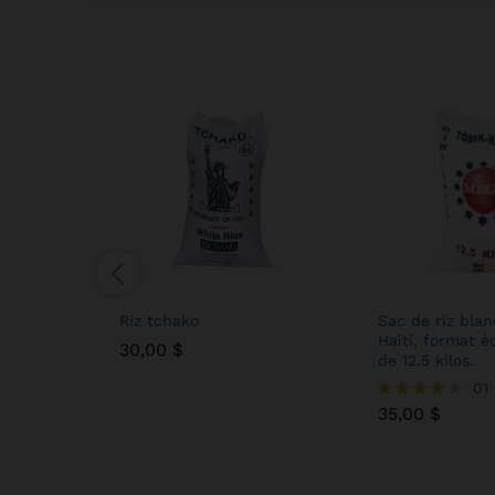
Riz tchako
Sac de riz blan
Haïti, format 
30,00
30,00
$
$
de 12.5 kilos.
35,00
$
01
35,00
$
Note
4.00
sur 5