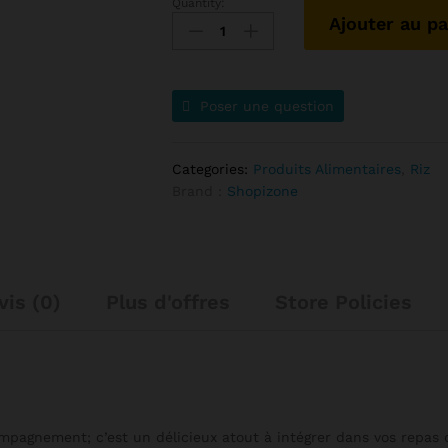
Quantity:
Ajouter au pa
Poser une question
Categories:
Produits Alimentaires
,
Riz
Brand :
Shopizone
vis (0)
Plus d'offres
Store Policies
pagnement; c’est un délicieux atout à intégrer dans vos repas qu