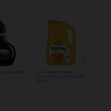
afé Sheridan’s
Jus d’orange Tropicana
Huile Go
Pure Premium Original sans
21,00
21,00
$
$
pulpe