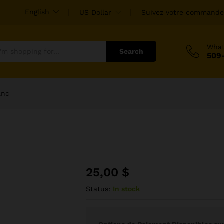
English
US Dollar
Suivez votre commande
Wha
Search
509
anc
25,00
$
Status:
In stock