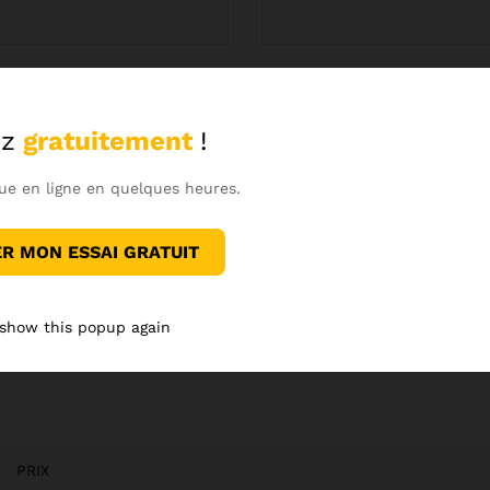
 le navigateur pour mon prochain commentaire.
z
gratuitement
!
ue en ligne en quelques heures.
 MON ESSAI GRATUIT
 show this popup again
PRIX