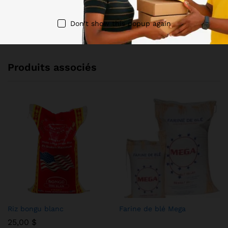
Don't show this popup again
No access token
Produits associés
Riz bongu blanc
Farine de blé Mega
25,00
$