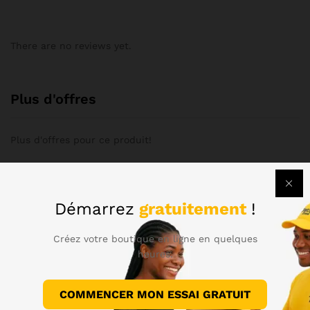
There are no reviews yet.
Plus d'offres
Plus d'offres pour ce produit!
Store Policies
Démarrez
gratuitement
!
Renseignements
Créez votre boutique en ligne en quelques
heures.
Il n'y a pas encore de demandes de renseignements.
COMMENCER MON ESSAI GRATUIT
Voir sur Instagram