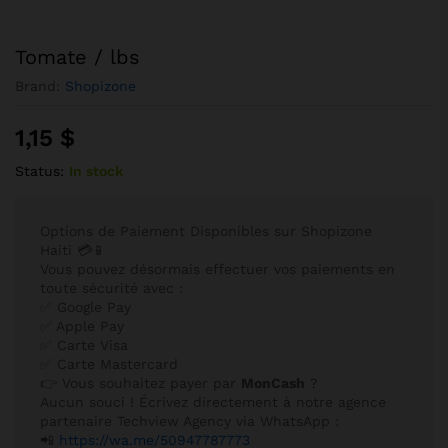
Tomate / lbs
Brand:
Shopizone
1,15
$
Status:
In stock
Options de Paiement Disponibles sur Shopizone
Haiti 💳📱
Vous pouvez désormais effectuer vos paiements en
toute sécurité avec :
✅ Google Pay
✅ Apple Pay
✅ Carte Visa
✅ Carte Mastercard
👉 Vous souhaitez payer par
MonCash
?
Aucun souci ! Écrivez directement à notre agence
partenaire Techview Agency via WhatsApp :
📲
https://wa.me/50947787773