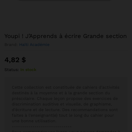
Youpi ! J’Apprends à écrire Grande section
Brand:
Haïti Académie
4,82
$
Status:
In stock
Cette collection est constituée de cahiers d'activités
destinés à la moyenne et à la grande section du
préscolaire. Chaque leçon propose des exercices de
discrimination auditive et visuelle, de graphisme,
d'écriture et de lecture. Des recommandations sont
faites à l'enseignant(e) tout le long du cahier pour
une bonne utilisation.
-----------------------------