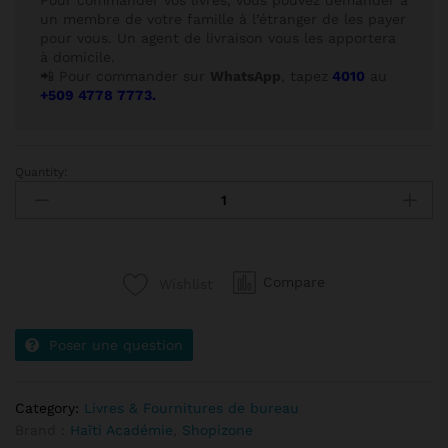
Pour commander vos livres, vous pouvez demander à
un membre de votre famille à l’étranger de les payer
pour vous. Un agent de livraison vous les apportera
à domicile.
📲 Pour commander sur
WhatsApp
, tapez
4010
au
+509 4778 7773.
Quantity:
Compare
Wishlist
Poser une question
Category:
Livres & Fournitures de bureau
Brand :
Haïti Académie
,
Shopizone