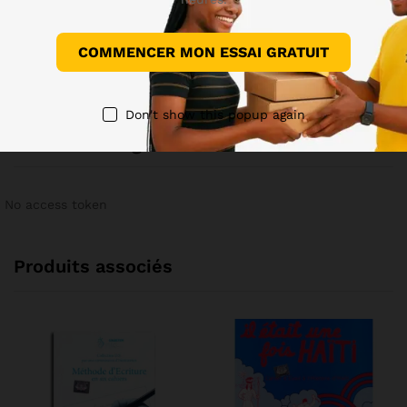
Renseignements
COMMENCER MON ESSAI GRATUIT
Il n'y a pas encore de demandes de renseignements.
Don't show this popup again
Voir sur Instagram
No access token
Produits associés