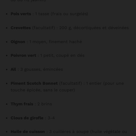
Pois verts
: 1 tasse (frais ou surgelés)
Crevettes
(facultatif) : 200 g, décortiquées et déveinées
Oignon
: 1 moyen, finement haché
Poivron vert
: 1 petit, coupé en dés
Ail
: 3 gousses, émincées
Piment Scotch Bonnet
(facultatif) : 1 entier (pour une
touche épicée, sans le couper)
Thym frais
: 2 brins
Clous de girofle
: 3-4
Huile de cuisson
: 3 cuillères à soupe (huile végétale ou