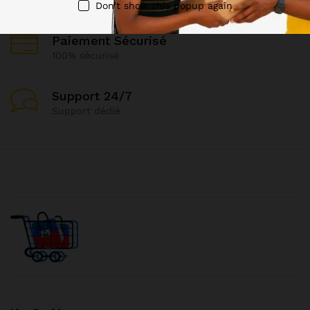
Don't show this popup again
Paiement Sécurisé
100% sécurisé
Support 24/7
Support dédié