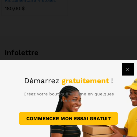
Kit alimentaire 4 etoiles
180,00
$
Infolettre
Abonnez-vous pour recevoir des informations sur les
nouveautés.
Démarrez
gratuitement
!
Créez votre boutique en ligne en quelques
heures.
Livraison Gratuite
pour toutes les commandes de plus de 99 $
COMMENCER MON ESSAI GRATUIT
Retour sous 30 jours
si les produits ont des problèmes