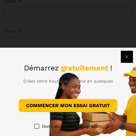
Name
*
Email
*
Démarrez
gratuitement
!
Enregistrer mon nom, mon e-mail et mon site dans le
navigateur pour mon prochain commentaire.
Créez votre boutique en ligne en quelques
heures.
COMMENCER MON ESSAI GRATUIT
There are no reviews yet.
Don't show this popup again