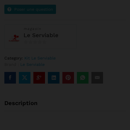
Poser une question
magasin
Le Serviable
0
s
Category:
Kit Le Serviable
u
Brand :
Le Serviable
r
5
Description