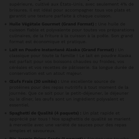
supérieure, cultivé aux États-Unis, avec seulement 4% de
brisures. Il est idéal pour accompagner tous vos plats et
garantit une texture parfaite à chaque cuisson.
Huile Végétale Gourmet (Grand Format) :
Une huile de
cuisson fiable et polyvalente pour toutes vos préparations
culinaires, de la friture à la cuisson à la poêle. Son grand
format est économique et pratique.
Lait en Poudre Instantané Alaska (Grand Format) :
Un
classique pour toute la famille ! Le lait en poudre Alaska
est parfait pour vos boissons chaudes ou froides, vos
céréales et vos recettes de pâtisserie. Sa longue durée de
conservation est un atout majeur.
Œufs Frais (30 unités) :
Une excellente source de
protéines pour des repas nutritifs à tout moment de la
journée. Que ce soit pour le petit-déjeuner, le déjeuner
ou le dîner, les œufs sont un ingrédient polyvalent et
essentiel.
Spaghetti de Qualité (4 paquets) :
Un plat rapide et
apprécié par tous ! Nos spaghettis de qualité se marient
à merveille avec une variété de sauces pour des repas
simples et savoureux.
Riz Jasmin Prime Grade (1 paquet) :
Ajoutez une touche