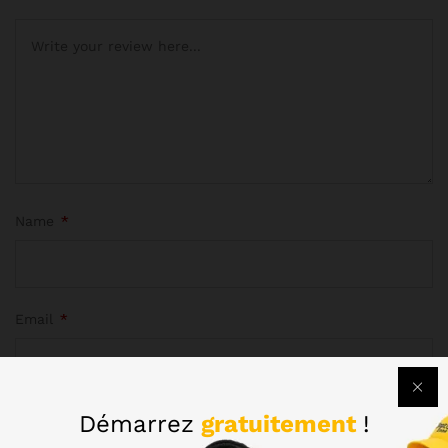
Name
*
Email
*
Démarrez
gratuitement
!
Enregistrer mon nom, mon e-mail et mon site dans le