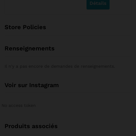
Détails
s
u
r
5
Store Policies
Renseignements
Il n'y a pas encore de demandes de renseignements.
Voir sur Instagram
No access token
Produits associés