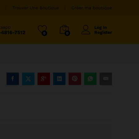
Trouver Une Boutique
Créer ma boutique
tsapp
Log in
-4816-7512
Register
0
0