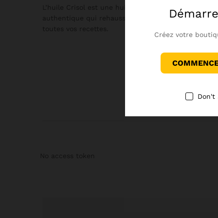
L’huile Crisol est une huile de premier choix qui tr
Démarre
authentique qui rehausse vos plats sans compromett
toutes vos recettes.
Créez votre boutiq
COMMENCER
Don't
No access token