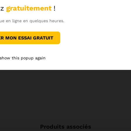
ansforme votre expérience culinaire. Fabriquée à partir des meill
z
gratuitement
!
re la qualité. Que vous soyez un chef expérimenté ou un cuisinie
ue en ligne en quelques heures.
 MON ESSAI GRATUIT
 show this popup again
Voir sur Instagram
Produits associés