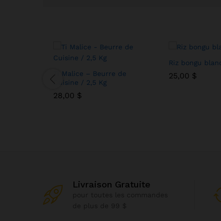
Riz bongu blan
Ti Malice – Beurre de
25,00
25,00
$
$
Cuisine / 2,5 Kg
28,00
28,00
$
$
Livraison Gratuite
pour toutes les commandes
de plus de 99 $