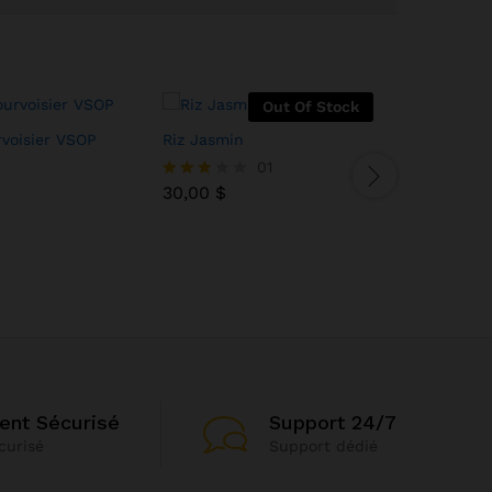
Out Of Stock
voisier VSOP
Riz Jasmin
Huile Cris
30,00
$
01
18,00
18,00
$
$
30,00
$
Note
3.00
sur 5
ent Sécurisé
Support 24/7
curisé
Support dédié