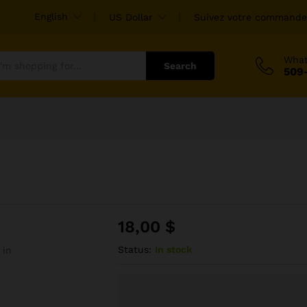
English
US Dollar
Suivez votre commande
Wha
Search
509
18,00
$
Status:
In stock
 in