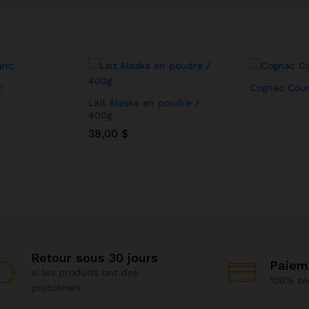
c
Cognac Cour
Lait Alaska en poudre /
400g
38,00
38,00
$
$
Retour sous 30 jours
Paiem
si les produits ont des
100% sé
problèmes