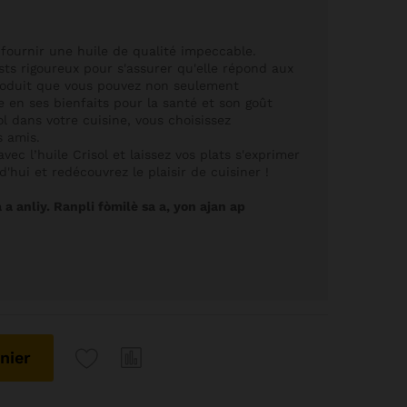
fournir une huile de qualité impeccable.
ts rigoureux pour s'assurer qu'elle répond aux
produit que vous pouvez non seulement
e en ses bienfaits pour la santé et son goût
sol dans votre cuisine, vous choisissez
s amis.
vec l’huile Crisol et laissez vos plats s'exprimer
ui et redécouvrez le plaisir de cuisiner !
a anliy. Ranpli fòmilè sa a, yon ajan ap
nier