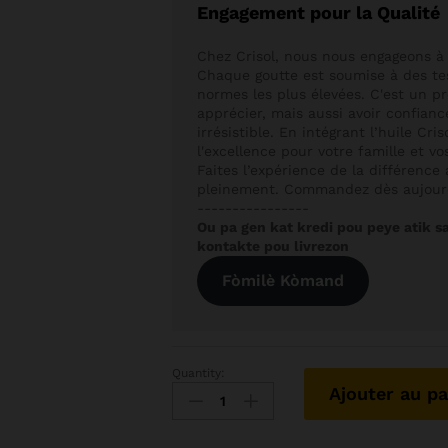
Engagement pour la Qualité
Chez Crisol, nous nous engageons à 
Chaque goutte est soumise à des tes
normes les plus élevées. C'est un 
apprécier, mais aussi avoir confianc
irrésistible. En intégrant l’huile Cri
l'excellence pour votre famille et vo
Faites l’expérience de la différence a
pleinement. Commandez dès aujourd'h
----------------
Ou pa gen kat kredi pou peye atik sa 
kontakte pou livrezon
Fòmilè Kòmand
Quantity:
Ajouter au pa