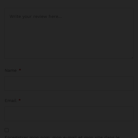
Name
*
Email
*
Enregistrer mon nom, mon e-mail et mon site dans le