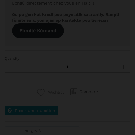
Bongú directement chez vous en Haïti !
----------------
Ou pa gen kat kredi pou peye atik sa a anliy. Ranpli
fòmilè sa a, yon ajan ap kontakte pou livrezon
Fòmilè Kòmand
Quantity:
Compare
Wishlist
Poser une question
magasin