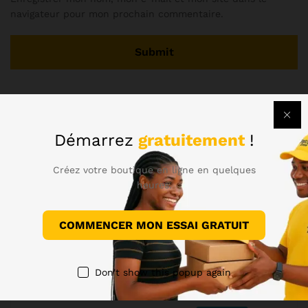
navigateur pour mon prochain commentaire.
There are no reviews yet.
Démarrez
gratuitement
!
Plus d'offres
Créez votre boutique en ligne en quelques
heures.
COMMENCER MON ESSAI GRATUIT
DÉTAILS
Don't show this popup again
Shopizone Haïti
54,00
$
Ajouter au panier