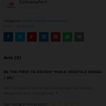
Ezitransfert
0
s
Categories:
Huile
,
Produits Alimentaires
u
Brand :
Shopizone
r
5
Avis (0)
BE THE FIRST TO REVIEW “HUILE VEGETALE BONGU
/ 20L”
Votre adresse e-mail ne sera pas publiée.
Les champs
obligatoires sont indiqués avec
*
Your rating of this product