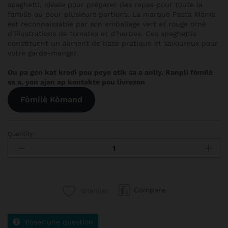
spaghetti, idéale pour préparer des repas pour toute la
famille ou pour plusieurs portions. La marque Pasta Mama
est reconnaissable par son emballage vert et rouge orné
d’illustrations de tomates et d’herbes. Ces spaghettis
constituent un aliment de base pratique et savoureux pour
votre garde-manger.
Ou pa gen kat kredi pou peye atik sa a anliy. Ranpli fòmilè
sa a, yon ajan ap kontakte pou livrezon
Fòmilè Kòmand
Quantity:
Compare
Wishlist
Poser une question