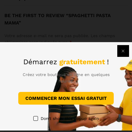
BE THE FIRST TO REVIEW “SPAGHETTI PASTA
MAMA”
Votre adresse e-mail ne sera pas publiée.
Les champs
obligatoires sont indiqués avec
*
Your rating of this product
Démarrez
gratuitement
!
Créez votre boutique en ligne en quelques
heures.
COMMENCER MON ESSAI GRATUIT
Don't show this popup again
Name
*