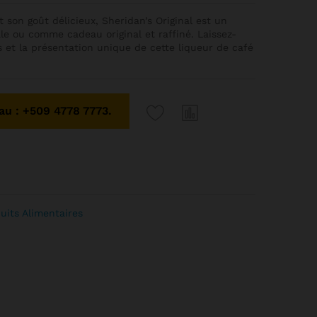
 son goût délicieux, Sheridan’s Original est un
le ou comme cadeau original et raffiné. Laissez-
 et la présentation unique de cette liqueur de café
u : +509 4778 7773.
uits Alimentaires