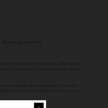
Renseignements
tinctive divisée en deux sections, cette liqueur
afé noir, tandis que l’autre renferme une douce
é foncé se mélange harmonieusement à la crème
joutée à votre café ou dessert préféré pour une