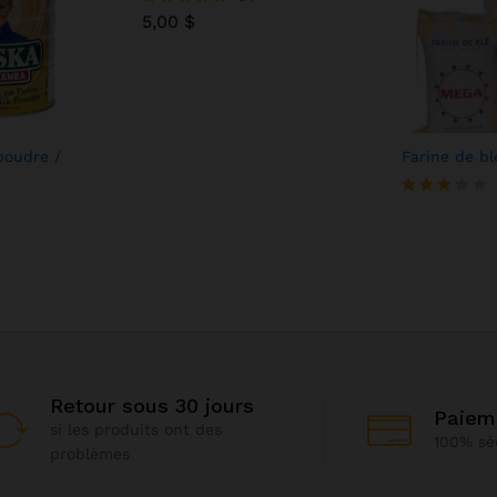
5,00
$
Note
5.00
sur 5
poudre /
Farine de b
Note
3.00
sur 5
Retour sous 30 jours
Paiem
si les produits ont des
100% sé
problèmes