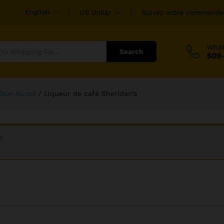
English
US Dollar
Suivez votre commande
Wha
Search
509
ison Alcool
/
Liqueur de café Sheridan’s
t