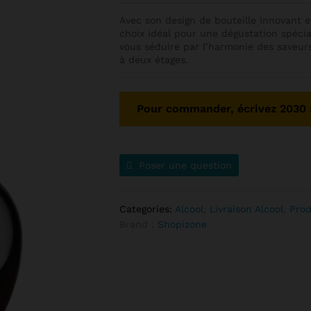
Avec son design de bouteille innovant et
choix idéal pour une dégustation spécia
vous séduire par l’harmonie des saveurs
à deux étages.
Pour commander, écrivez 2030 a
Poser une question
Categories:
Alcool
,
Livraison Alcool
,
Prod
Brand :
Shopizone