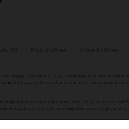
vis (0)
Plus d'offres
Store Policies
deux étages Sheridan’s Original. Présentée dans une bouteille dis
ellement attrayante. Une section contient une riche liqueur de c
 de magnifiques couches dans votre verre, où la liqueur de caf
rée et douce, parfaite pour être dégustée pure, sur glace, ou a