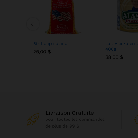
Riz bongu blanc
Lait Alaska en 
400g
25,00
25,00
$
$
38,00
38,00
$
$
Livraison Gratuite
pour toutes les commandes
de plus de 99 $