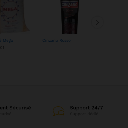
lé Mega
Cinzano Rosso
Huile Cris
01
18,00
18,00
$
$
ent Sécurisé
Support 24/7
curisé
Support dédié