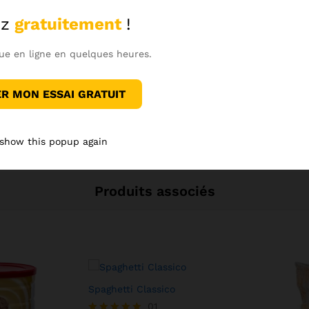
z
gratuitement
!
Voir sur Instagram
ue en ligne en quelques heures.
 MON ESSAI GRATUIT
 show this popup again
Produits associés
Spaghetti Classico
5,00
$
01