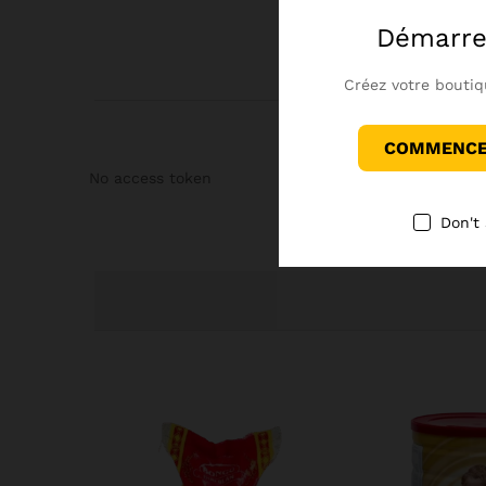
Démarre
Créez votre boutiq
COMMENCER
No access token
Don't