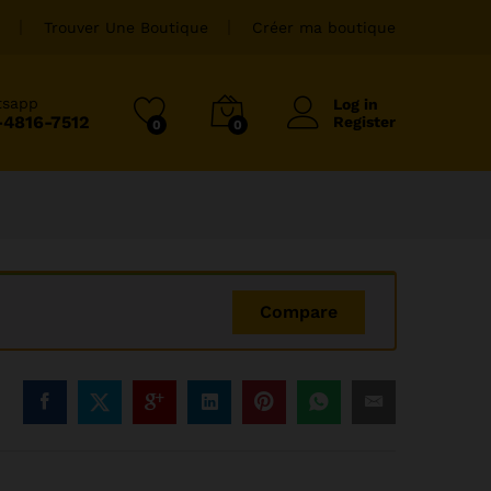
Trouver Une Boutique
Créer ma boutique
tsapp
Log in
-4816-7512
Register
0
0
Compare