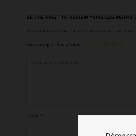
BE THE FIRST TO REVIEW “VIVE LES MATHS 
Votre adresse e-mail ne sera pas publiée.
Les champ
Your rating of this product
Name
*
Démarre