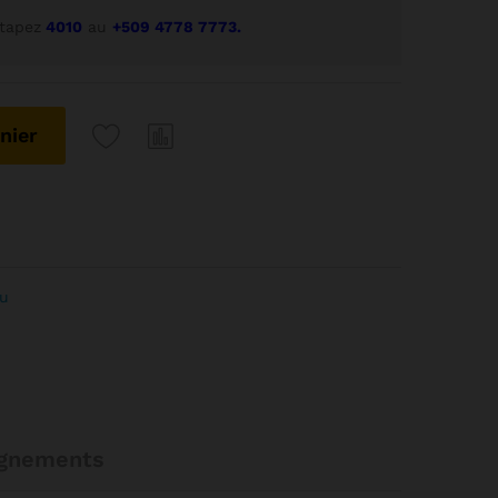
 tapez
4010
au
+509 4778 7773.
nier
au
gnements