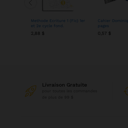
Methode Ecriture 1 (Fic) 1er
Cahier Domini
et 2e cycle fond.
pages
2,88
2,88
$
$
0,57
0,57
$
$
Livraison Gratuite
pour toutes les commandes
de plus de 99 $