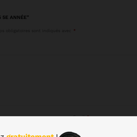
5 5E ANNÉE”
s obligatoires sont indiqués avec
*
Email
*
z
gratuitement
!