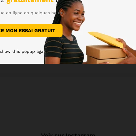
ue en ligne en quelques heures.
 le navigateur pour mon prochain commentaire.
 MON ESSAI GRATUIT
 show this popup again
Voir sur Instagram