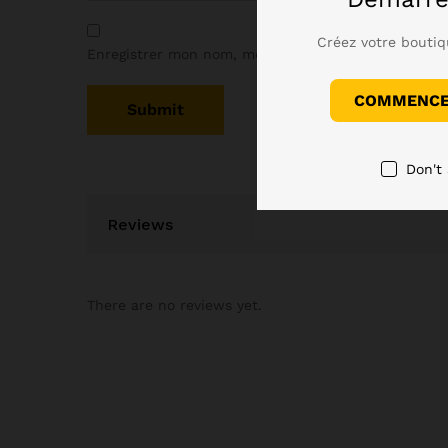
Créez votre boutiq
Enregistrer mon nom, mon e-mail et mon site dans
COMMENCER
Don't
Reviews
There are no reviews yet.