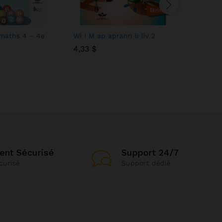
 maths 4 – 4e
Wi ! M ap aprann li liv 2
Il était U
4,33
4,33
$
$
5,60
5,60
$
$
ent Sécurisé
Support 24/7
curisé
Support dédié