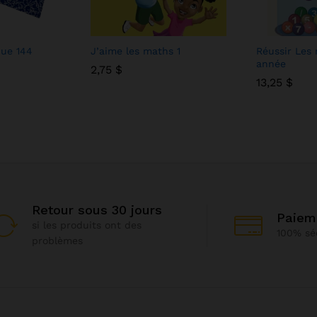
que 144
J’aime les maths 1
Réussir Les
année
2,75
2,75
$
$
13,25
13,25
$
$
Retour sous 30 jours
Paiem
si les produits ont des
100% sé
problèmes