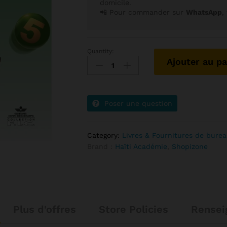
domicile.
📲 Pour commander sur
WhatsApp
,
Quantity:
Ajouter au pa
Poser une question
Category:
Livres & Fournitures de bure
Brand :
Haïti Académie
,
Shopizone
Plus d'offres
Store Policies
Rensei