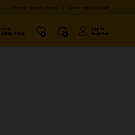
Trouver Une Boutique
Créer ma boutique
tsapp
Log in
-4816-7512
Register
0
0