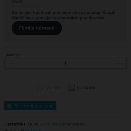
MEGA !
----------------
Ou pa gen kat kredi pou peye atik sa a anliy. Ranpli
fòmilè sa a, yon ajan ap kontakte pou livrezon
Fòmilè Kòmand
Quantity:
Compare
Wishlist
Poser une question
Categories:
Huile
,
Produits Alimentaires
Brand :
Shopizone