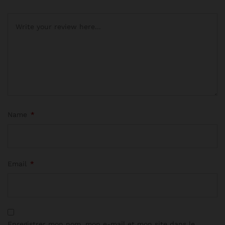
Name
*
Email
*
Enregistrer mon nom, mon e-mail et mon site dans le