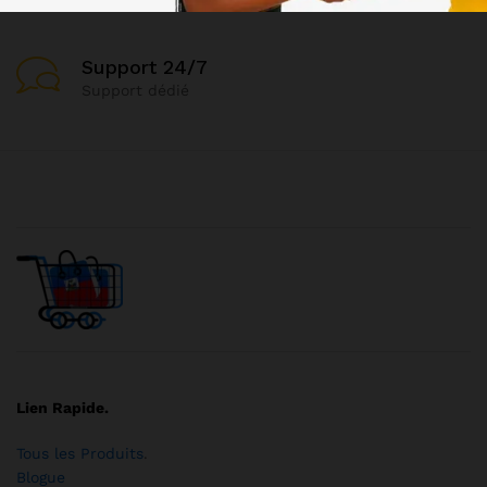
100% sécurisé
Support 24/7
Support dédié
Lien Rapide.
Tous les Produits
.
Blogue